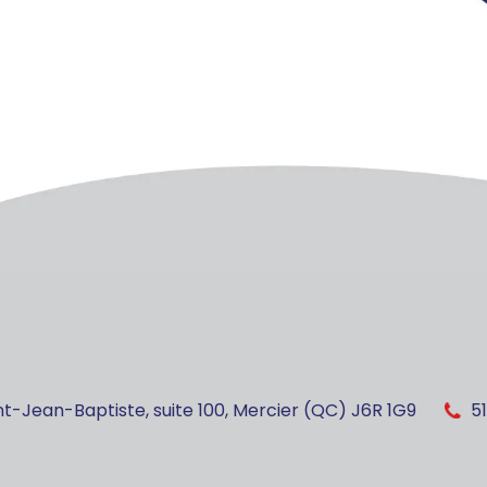
nt-Jean-Baptiste, suite 100, Mercier (QC) J6R 1G9
5