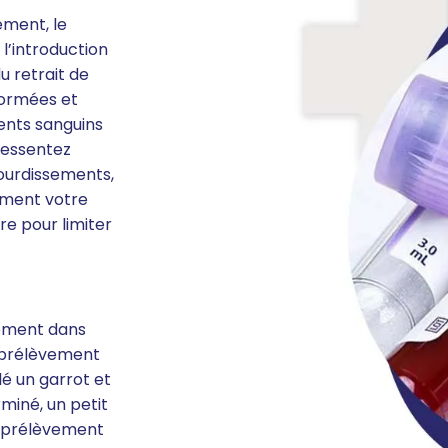
ement, le
 l’introduction
u retrait de
 formées et
ents sanguins
 ressentez
tourdissements,
ement votre
ire pour limiter
blement dans
u prélèvement
lé un garrot et
miné, un petit
e prélèvement