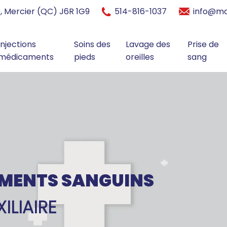
0, Mercier (QC) J6R 1G9
514-816-1037
info@ma
Injections
Soins des
Lavage des
Prise de
médicaments
pieds
oreilles
sang
EMENTS SANGUINS
ILIAIRE